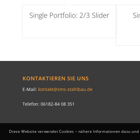
Single Portfolio: 2/3 Slider
Si
Excerpt goes here!
KONTAKTIEREN SIE UNS
E-Mail:
kontakt@sms-stahlbau.de
Telefon: 06182-84 08 351
Diese Website verwendet Cookies – nähere Informationen dazu und zu