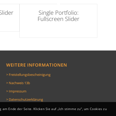
Slider
Single Portfolio:
Fullscreen Slider
Add what you want!
WEITERE INFORMATIONEN
> Freistellungsbescheinigung
> Nachweis 13b
> Impressum
> Datenschutzerklärung
 am Ende der Seite. Klicken Sie auf „Ich stimme zu“, um Cookies zu