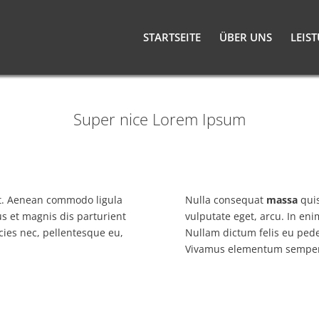
STARTSEITE
ÜBER UNS
LEIS
Super nice Lorem Ipsum
it. Aenean
commodo ligula
Nulla consequat
massa
quis
s et magnis dis parturient
vulputate eget, arcu. In eni
cies nec, pellentesque eu,
Nullam dictum felis eu pede
Vivamus elementum semper 