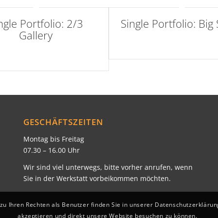
ngle Portfolio: 2/3
Single Portfolio: Big 
Gallery
fire/water
wind/earth
GESCHÄFTSZEITEN
Montag bis Freitag
07.30 – 16.00 Uhr
Wir sind viel unterwegs, bitte vorher anrufen, wenn
Sie in der Werkstatt vorbeikommen möchten.
 Ihren Rechten als Benutzer finden Sie in unserer Datenschutzerklärung
akzeptieren und direkt unsere Website besuchen zu können.